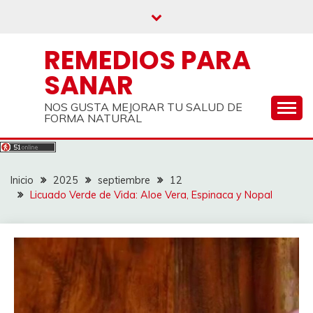
Saltar
al
contenido
REMEDIOS PARA
SANAR
NOS GUSTA MEJORAR TU SALUD DE
FORMA NATURAL
Inicio
2025
septiembre
12
Licuado Verde de Vida: Aloe Vera, Espinaca y Nopal