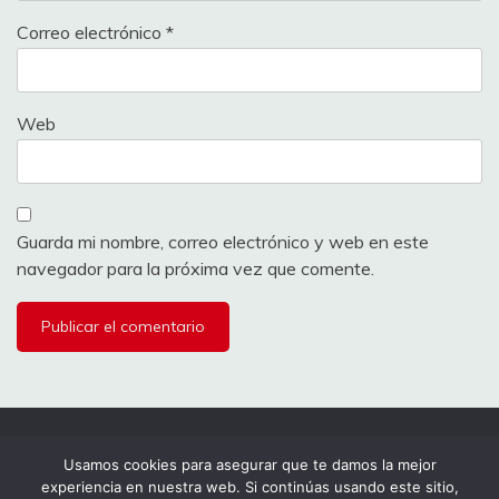
Correo electrónico
*
Web
Guarda mi nombre, correo electrónico y web en este
navegador para la próxima vez que comente.
Todos los derechos reservados 2024.
Usamos cookies para asegurar que te damos la mejor
experiencia en nuestra web. Si continúas usando este sitio,
Funciona gracias a WordPress
|
Tema: Fairy por