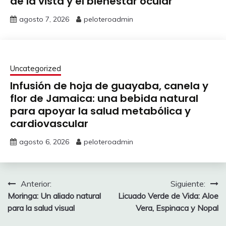
de la vista y el bienestar ocular
agosto 7, 2026
peloteroadmin
Uncategorized
Infusión de hoja de guayaba, canela y
flor de Jamaica: una bebida natural
para apoyar la salud metabólica y
cardiovascular
agosto 6, 2026
peloteroadmin
Navegación
Anterior:
Siguiente:
Moringa: Un aliado natural
Licuado Verde de Vida: Aloe
de
para la salud visual
Vera, Espinaca y Nopal
entradas