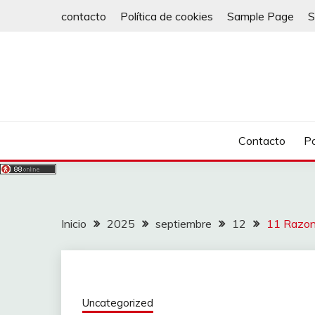
Saltar
contacto
Política de cookies
Sample Page
S
al
contenido
Contacto
Po
Inicio
2025
septiembre
12
11 Razon
Uncategorized