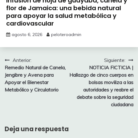
Infusión de hoja de guayaba, canela y
flor de Jamaica: una bebida natural
para apoyar la salud metabólica y
cardiovascular
agosto 6, 2026
peloteroadmin
Navegación
Anterior:
Siguiente:
Remedio Natural de Canela,
NOTICIA FICTICIA |
de
Jengibre y Avena para
Hallazgo de cinco cuerpos en
entradas
Apoyar el Bienestar
bolsas moviliza a las
Metabólico y Circulatorio
autoridades y reabre el
debate sobre la seguridad
ciudadana
Deja una respuesta