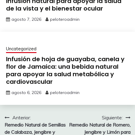
Infusión natural para apoyar la salud
de la vista y el bienestar ocular
agosto 7, 2026
peloteroadmin
Uncategorized
Infusión de hoja de guayaba, canela y
flor de Jamaica: una bebida natural
para apoyar la salud metabólica y
cardiovascular
agosto 6, 2026
peloteroadmin
Navegación
Anterior:
Siguiente:
Remedio Natural de Semillas
Remedio Natural de Romero,
de
de Calabaza, Jengibre y
Jengibre y Limón para