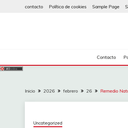
Saltar
contacto
Política de cookies
Sample Page
S
al
contenido
Contacto
Po
Inicio
2026
febrero
26
Remedio Natur
Uncategorized