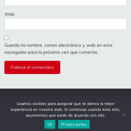
Web
Guarda mi nombre, correo electrónico y web en este
navegador para la próxima vez que comente.
Todos los derechos reservados 2024.
Usamos cookies para asegurar que te damos la mejor
experiencia en nuestra web. Si continúas usando este sitio,
Funciona gracias a WordPress
|
Tema: Fairy por
asumiremos que estás de acuerdo con ello.
Candid Themes
.
Ok
Privacy policy