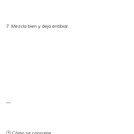
7. Mezcla bien y deja entibiar.
—
🕒 Cómo se consume