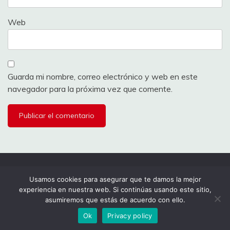
Web
Guarda mi nombre, correo electrónico y web en este
navegador para la próxima vez que comente.
Todos los derechos reservados 2024.
Usamos cookies para asegurar que te damos la mejor
experiencia en nuestra web. Si continúas usando este sitio,
Funciona gracias a WordPress
|
Tema: Fairy por
asumiremos que estás de acuerdo con ello.
Candid Themes
.
Ok
Privacy policy