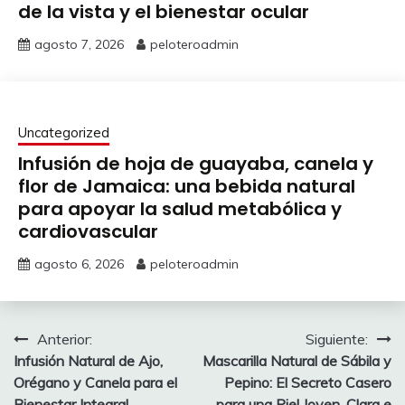
de la vista y el bienestar ocular
agosto 7, 2026
peloteroadmin
Uncategorized
Infusión de hoja de guayaba, canela y
flor de Jamaica: una bebida natural
para apoyar la salud metabólica y
cardiovascular
agosto 6, 2026
peloteroadmin
Navegación
Anterior:
Siguiente:
Infusión Natural de Ajo,
Mascarilla Natural de Sábila y
de
Orégano y Canela para el
Pepino: El Secreto Casero
Bienestar Integral
para una Piel Joven, Clara e