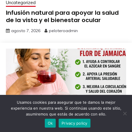
Uncategorized
Infusión natural para apoyar la salud
de la vista y el bienestar ocular
agosto 7, 2026
peloteroadmin
Usamos cookies para asegurar que te damos la mejor
experiencia en nuestra web. Si continúas usando este sitio,
Uncategorized
asumiremos que estás de acuerdo con ello.
Infusión de hoja de guayaba, canela y
Ok
Privacy policy
flor de Jamaica: una bebida natural