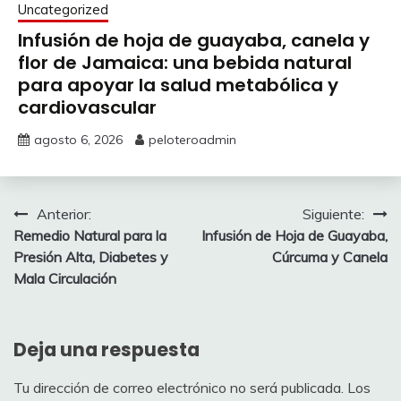
Uncategorized
Infusión de hoja de guayaba, canela y
flor de Jamaica: una bebida natural
para apoyar la salud metabólica y
cardiovascular
agosto 6, 2026
peloteroadmin
Navegación
Anterior:
Siguiente:
Remedio Natural para la
Infusión de Hoja de Guayaba,
de
Presión Alta, Diabetes y
Cúrcuma y Canela
entradas
Mala Circulación
Deja una respuesta
Tu dirección de correo electrónico no será publicada.
Los