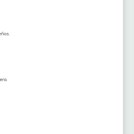
eños.
era.