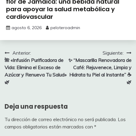
flor de Jamaica: una bebida natural
para apoyar la salud metabólica y
cardiovascular
agosto 6, 2026
peloteroadmin
Navegación
Anterior:
Siguiente:
🌺 «Infusión Purificadora de
✨ “Mascarilla Renovadora de
de
Vida: Elimina el Exceso de
Café: Rejuvenece, Limpia y
entradas
Azúcar y Renueva Tu Salud»
Hidrata tu Piel al Instante” ☕
🌿
🌿
Deja una respuesta
Tu dirección de correo electrónico no será publicada.
Los
campos obligatorios están marcados con
*