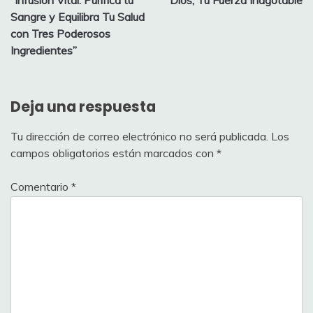
“Infusión Vital: Purifica tu
Dios, Tu Fuerza Inagotable
de
Sangre y Equilibra Tu Salud
entradas
con Tres Poderosos
Ingredientes”
Deja una respuesta
Tu dirección de correo electrónico no será publicada.
Los
campos obligatorios están marcados con
*
Comentario
*