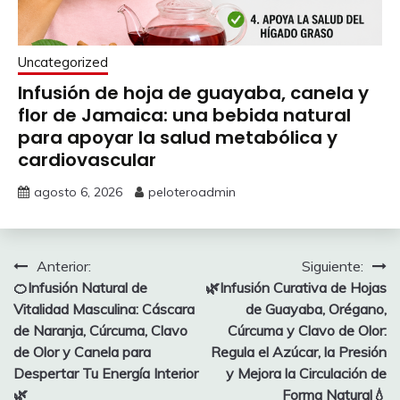
Uncategorized
Infusión de hoja de guayaba, canela y
flor de Jamaica: una bebida natural
para apoyar la salud metabólica y
cardiovascular
agosto 6, 2026
peloteroadmin
Navegación
Anterior:
Siguiente:
🍊Infusión Natural de
🌿Infusión Curativa de Hojas
de
Vitalidad Masculina: Cáscara
de Guayaba, Orégano,
entradas
de Naranja, Cúrcuma, Clavo
Cúrcuma y Clavo de Olor:
de Olor y Canela para
Regula el Azúcar, la Presión
Despertar Tu Energía Interior
y Mejora la Circulación de
🌿
Forma Natural💧