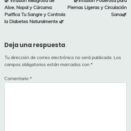
🌿 Infusión Milagrosa de
🌿Infusión Poderosa para
de
Aloe, Nopal y Cúrcuma:
Piernas Ligeras y Circulación
entradas
Purifica Tu Sangre y Controla
Sana🌿
la Diabetes Naturalmente 🌿
Deja una respuesta
Tu dirección de correo electrónico no será publicada.
Los
campos obligatorios están marcados con
*
Comentario
*