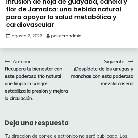
Infusión de hoja de guayaba, canela y
flor de Jamaica: una bebida natural
para apoyar la salud metabólica y
cardiovascular
agosto 6, 2026
peloteroadmin
Navegación
Anterior:
Siguiente:
Recupera tu bienestar con
¡Despídete de las arrugas y
de
este poderoso trío natural
manchas con esta poderosa
entradas
que limpia la sangre,
mezcla casera!
estabiliza la presión y mejora
la circulación.
Deja una respuesta
Tu dirección de correo electrónico no será publicada.
Los